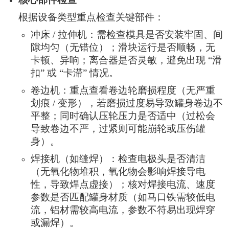
根据设备类型重点检查关键部件：
冲床 / 拉伸机：需检查模具是否安装牢固、间
隙均匀（无错位）；滑块运行是否顺畅，无
卡顿、异响；离合器是否灵敏，避免出现 “滑
扣” 或 “卡滞” 情况。
卷边机：重点查看卷边轮磨损程度（无严重
划痕 / 变形），若磨损过度易导致罐身卷边不
平整；同时确认压轮压力是否适中（过松会
导致卷边不严，过紧则可能崩轮或压伤罐
身）。
焊接机（如缝焊）：检查电极头是否清洁
（无氧化物堆积，氧化物会影响焊接导电
性，导致焊点虚接）；核对焊接电流、速度
参数是否匹配罐身材质（如马口铁需较低电
流，铝材需较高电流，参数不符易出现焊穿
或漏焊）。