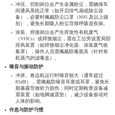
冲压、切割岗位会产生金属粉尘，需确保车
间通风系统正常（如开启排气扇或除尘设
备），必要时佩戴防尘口罩（N95 及以上级
别），避免长期吸入粉尘导致呼吸道疾病。
涂装、焊接岗位会产生挥发性有机废气
（VOCs）或焊接烟尘，需在工位旁设置局部
排风装置（如焊接烟尘净化器、涂装废气收
集罩），操作人员需佩戴防毒面具（针对有
机蒸汽的滤毒盒）。
噪音与振动防护
冲床、卷边机运行时噪音较大（通常超过
85dB），需佩戴防噪音耳塞或耳罩，避免长
期暴露导致听力损伤；同时定期检查设备减
震装置（如地脚减震垫），减少设备振动对
人体的影响。
作息与防护习惯