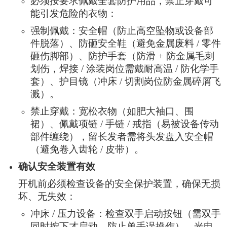
必须按要求佩戴全套防护用品，禁止穿戴可
能引发危险的衣物：
强制佩戴：安全帽（防止高空坠物或设备部
件脱落）、防砸安全鞋（避免金属废料 / 零件
砸伤脚部）、防护手套（防滑 + 防金属毛刺
划伤，焊接 / 涂装岗位需戴耐高温 / 防化学手
套）、护目镜（冲床 / 切割岗位防金属碎屑飞
溅）。
禁止穿戴：宽松衣物（如肥大袖口、围
裙）、佩戴项链 / 手链 / 戒指（易被设备传动
部件缠绕），留长发者需将头发盘入安全帽
（避免卷入齿轮 / 皮带）。
确认安全装置有效
开机前必须检查设备的安全保护装置，确保无损
坏、无失效：
冲床 / 压力设备：检查双手启动按钮（需双手
同时按下才启动，防止单手误操作）、光电